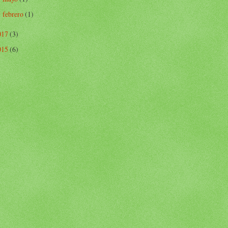
febrero
(1)
►
017
(3)
015
(6)