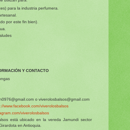
ces) para la industria perfumera.
Artesanal.
o por este fin bien).
gua.
 taludes
ORMACIÓN Y CONTACTO
ongas
n0976@gmail.com o viverolosbalsos@gmail.com
s://www.facebook.com/viverolosbalsos
tagram.com/viverolosbalsos
balsos está ubicado en la vereda Jamundi sector
Girardota en Antioquia.