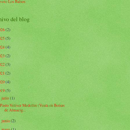
vero Los Balsos
ivo del blog
026
(2)
025
(5)
024
(4)
023
(2)
022
(3)
021
(2)
020
(4)
019
(5)
julio
(1)
▼
Pasto Vetiver Medellin (Venta en Bolsas
de Almacig...
junio
(2)
►
mayo
(1)
►