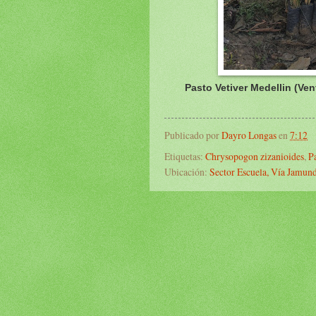
Pasto Vetiver Medellin (Ve
Publicado por
Dayro Longas
en
7:12
Etiquetas:
Chrysopogon zizanioides
,
P
Ubicación:
Sector Escuela, Vía Jamund