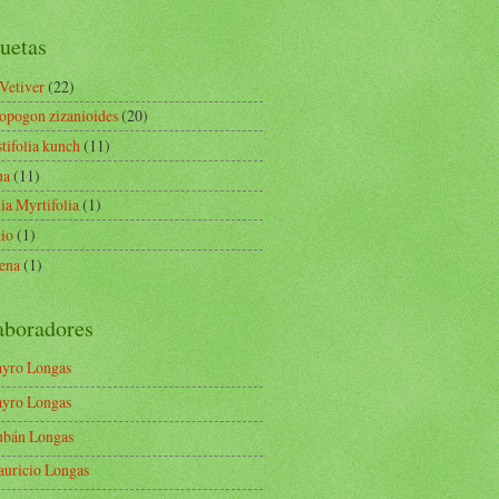
uetas
 Vetiver
(22)
opogon zizanioides
(20)
tifolia kunch
(11)
ua
(11)
ia Myrtifolia
(1)
io
(1)
ena
(1)
aboradores
yro Longas
yro Longas
bán Longas
uricio Longas