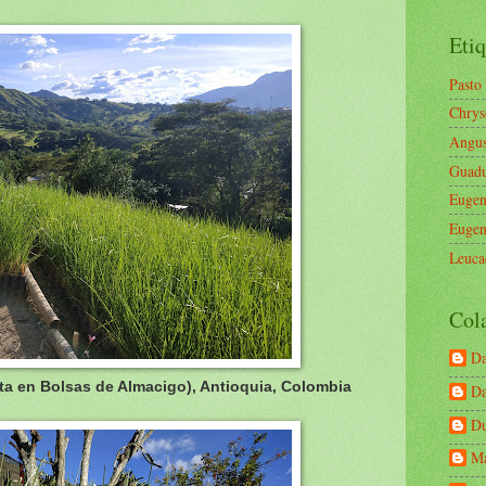
Etiq
Pasto
Chrys
Angus
Guad
Eugen
Eugen
Leuca
Col
Da
nta en Bolsas de Almacigo), Antioquia, Colombia
Da
Du
Ma