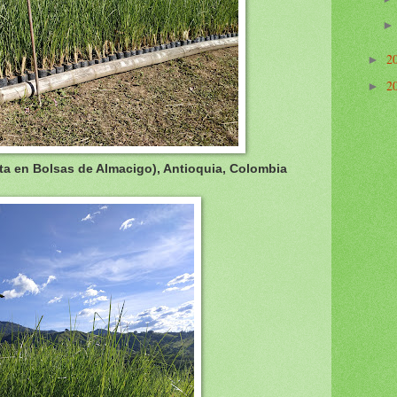
2
►
2
►
nta en Bolsas de Almacigo), Antioquia, Colombia