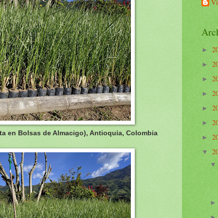
Vi
Arch
2
►
2
►
2
►
2
►
2
►
2
►
nta en Bolsas de Almacigo), Antioquia, Colombia
2
►
2
▼