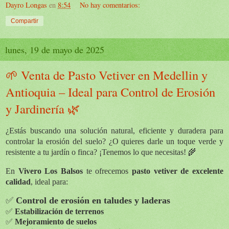
Dayro Longas
en
8:54
No hay comentarios:
Compartir
lunes, 19 de mayo de 2025
🌱 Venta de Pasto Vetiver en Medellin y
Antioquia – Ideal para Control de Erosión
y Jardinería 🌿
¿Estás buscando una solución natural, eficiente y duradera para
controlar la erosión del suelo? ¿O quieres darle un toque verde y
resistente a tu jardín o finca? ¡Tenemos lo que necesitas! 🌾
En
Vivero Los Balsos
te ofrecemos
pasto vetiver de excelente
calidad
, ideal para:
✅
Control de erosión en taludes y laderas
✅
Estabilización de terrenos
✅
Mejoramiento de suelos