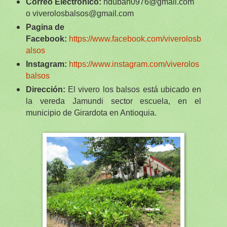
Correo Electronico:
hduban0976@gmail.com
o viverolosbalsos@gmail.com
Pagina de
Facebook:
https://www.facebook.com/viverolosb
alsos
Instagram:
https://www.instagram.com/viverolos
balsos
Dirección:
El vivero los balsos está ubicado en
la vereda Jamundi sector escuela, en el
municipio de Girardota en Antioquia.