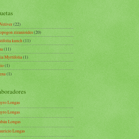
uetas
 Vetiver
(22)
opogon zizanioides
(20)
tifolia kunch
(11)
ua
(11)
ia Myrtifolia
(1)
io
(1)
ena
(1)
aboradores
yro Longas
yro Longas
bán Longas
uricio Longas