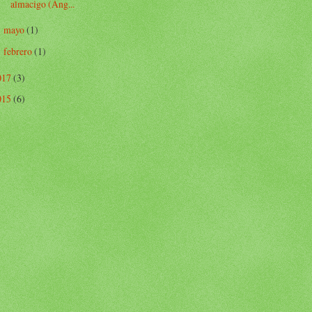
almacigo (Ang...
mayo
(1)
►
febrero
(1)
►
017
(3)
015
(6)