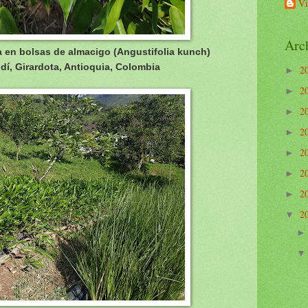
Vi
Arch
 en bolsas de almacigo (
Angustifolia kunch)
í, Girardota, Antioquia, Colombia
2
►
2
►
2
►
2
►
2
►
2
►
2
►
2
▼