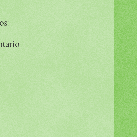
os:
ntario