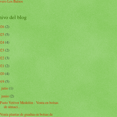
vero Los Balsos
ivo del blog
026
(2)
025
(5)
024
(4)
023
(2)
022
(3)
021
(2)
020
(4)
019
(5)
julio
(1)
►
junio
(2)
▼
Pasto Vetiver Medellin - Venta en bolsas
de almaci...
Venta plantas de guadua en bolsas de