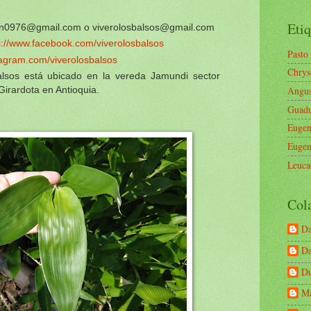
Etiq
n0976@gmail.com o viverolosbalsos@gmail.com
s://www.facebook.com/viverolosbalsos
Pasto
tagram.com/viverolosbalsos
Chrys
balsos está ubicado en la vereda Jamundi sector
Angus
Girardota en Antioquia.
Guad
Eugen
Eugen
Leuca
Col
Da
Da
Du
Ma