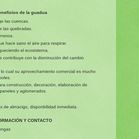
eneficios de la guadua
ge las cuencas.
e las quebradas.
errenos.
ue hace sano el aire para respirar.
riqueciendo el ecosistema.
contribuye con la disminución del cambio
lo cual su aprovechamiento comercial es mucho
boles.
ra construcción, decoración, elaboración de
 paneles y aglomerados.
as de almacigo
, d
isponbilidad inmediata.
ORMACIÓN Y CONTACTO
ongas