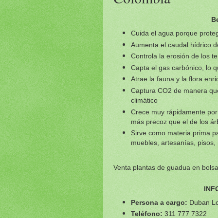
B
Cuida el agua porque prote
Aumenta el caudal hídrico d
Controla la erosión de los t
Capta el gas carbónico, lo q
Atrae la fauna y la flora en
Captura CO2 de manera que 
climático
Crece muy rápidamente por 
más precoz que el de los ár
Sirve como materia prima pa
muebles, artesanías, pisos,
Venta plantas de guadua en bols
INF
Persona a cargo:
Duban L
Teléfono:
311 777 7322