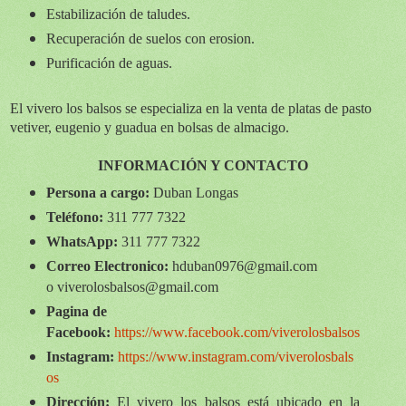
Estabilización de taludes.
Recuperación de suelos con erosion.
Purificación de aguas.
El vivero los balsos se especializa en la venta de platas de pasto
vetiver, eugenio y guadua en bolsas de almacigo.
INFORMACIÓN Y CONTACTO
Persona a cargo:
Duban Longas
Teléfono:
311 777 7322
WhatsApp:
3
11 777 7322
Correo Electronico:
hduban0976@gmail.com
o viverolosbalsos@gmail.com
Pagina de
Facebook:
https://www.facebook.com/viverolosbalsos
Instagram:
https://www.instagram.com/viverolosbals
os
Dirección:
El vivero los balsos está ubicado en la